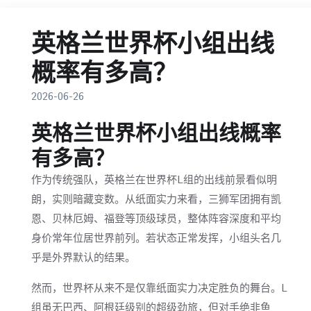
英格兰世界杯小组出线
概率有多高？
2026-06-26
英格兰世界杯小组出线概率
有多高？
作为传统强队，英格兰在世界杯L组的出线前景看似明
朗，实则暗藏变数。从纸面实力来看，三狮军团拥有凯
恩、贝林厄姆、福登等顶级球员，整体阵容深度和平均
身价常年位居世界前列。若状态正常发挥，小组头名几
乎是外界默认的结果。
然而，世界杯从来不是仅靠纸面实力决定胜负的舞台。L
组虽无巴西、阿根廷级别的超级劲旅，但对手绝非鱼