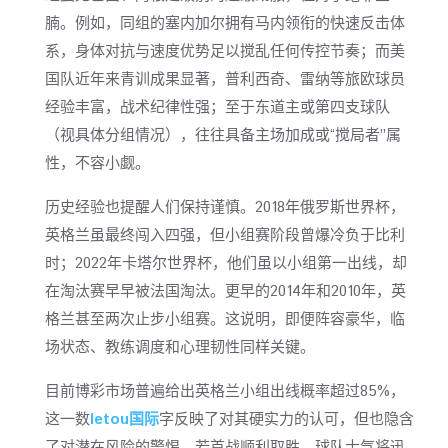
腩。例如，同组的塞内加尔拥有马内领衔的快速反击体
系，身体对抗与速度优势足以搅乱任何传控节奏；而美
国队近年来青训成果显著，普利西奇、雷纳等旅欧球员
经验丰富，战术纪律性强；至于东道主或第四支球队
（视具体分组情况），往往具备主场加成或“搅局者”属
性，不容小觑。
历史经验也提醒人们保持谨慎。2018年俄罗斯世界杯，
英格兰虽最终闯入四强，但小组赛阶段曾爆冷负于比利
时；2022年卡塔尔世界杯，他们虽以小组第一出线，却
在淘汰赛早早被法国淘汰。更早的2014年和2010年，英
格兰甚至两次止步小组赛。这说明，即便阵容豪华，临
场状态、教练调度和心理韧性同样关键。
目前博彩市场普遍给出英格兰小组出线概率超过85%，
这一数
letou国际
字反映了对其硬实力的认可，但也隐含
了对潜在风险的警惕。若首战顺利取胜，球队士气将迅