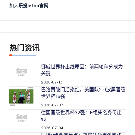
加入
乐投letou官网
热门资讯
挪威世界杯出线原因：前两轮积分成为
关键
2026-07-13
巴洛贡破门后染红，美国队2-0波黑晋级
世界杯16强
2026-07-07
德国晋级世界杯32强：E组头名身份出
线
2026-07-04