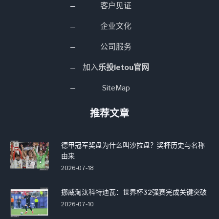
客户见证
企业文化
公司服务
加入
乐投letou官网
SiteMap
推荐文章
德甲冠军奖盘为什么叫沙拉盘？奖杯历史与名称
由来
2026-07-18
挪威淘汰科特迪瓦：世界杯32强赛完成关键突破
2026-07-10