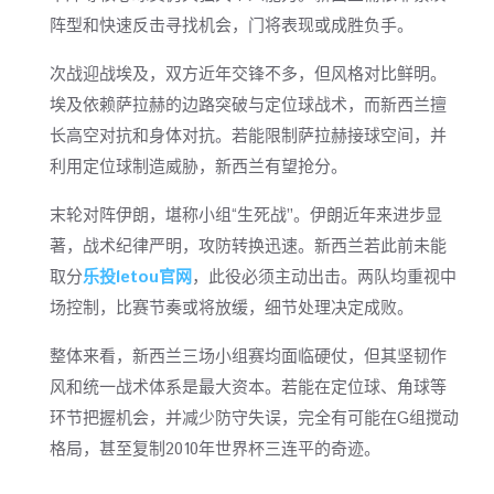
阵型和快速反击寻找机会，门将表现或成胜负手。
次战迎战埃及，双方近年交锋不多，但风格对比鲜明。
埃及依赖萨拉赫的边路突破与定位球战术，而新西兰擅
长高空对抗和身体对抗。若能限制萨拉赫接球空间，并
利用定位球制造威胁，新西兰有望抢分。
末轮对阵伊朗，堪称小组“生死战”。伊朗近年来进步显
著，战术纪律严明，攻防转换迅速。新西兰若此前未能
取分
乐投letou官网
，此役必须主动出击。两队均重视中
场控制，比赛节奏或将放缓，细节处理决定成败。
整体来看，新西兰三场小组赛均面临硬仗，但其坚韧作
风和统一战术体系是最大资本。若能在定位球、角球等
环节把握机会，并减少防守失误，完全有可能在G组搅动
格局，甚至复制2010年世界杯三连平的奇迹。