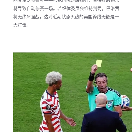
响其淘汰赛征程——根据国际足联规则，直接红牌通常
将导致自动停赛一场。若纪律委员会维持判罚，巴洛贡
将无缘16强战，这对近期状态火热的美国锋线无疑是一
大打击。