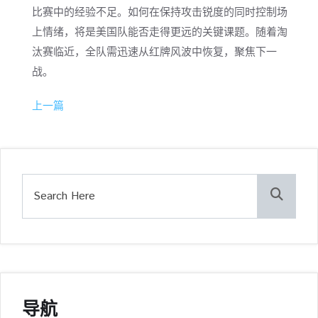
比赛中的经验不足。如何在保持攻击锐度的同时控制场
上情绪，将是美国队能否走得更远的关键课题。随着淘
汰赛临近，全队需迅速从红牌风波中恢复，聚焦下一
战。
上一篇
导航