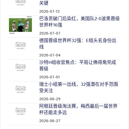
关键
2026-07-13
巴洛贡破门后染红，美国队2-0波黑晋级
世界杯16强
2026-07-07
德国晋级世界杯32强：E组头名身份出
线
2026-07-04
沙特H组收官焦点：平局让佛得角完成
晋级
2026-07-01
瑞士小组第一出线，32强潜在对手范围
受关注
2026-06-29
阿根廷晋级淘汰赛，梅西最后一届世界
杯还能走多远
2026-06-27