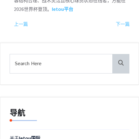
容结构合理、战术灵活且核心球员状态在线者，方能在
2026世界杯登顶。
letou平台
上一篇
下一篇
导航
关于
letou国际