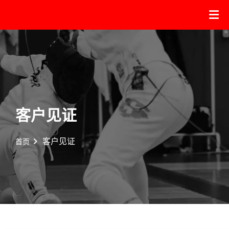
客户见证
客户见证
首页