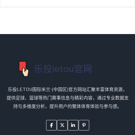
乐投LETOU国际米兰·(中国区)官方网站汇聚丰富体育资源，
提供足球、篮球等热门赛事信息与精彩内容，通过专业数据支
持与多维度分析，提升用户的整体体育体验与参与感。