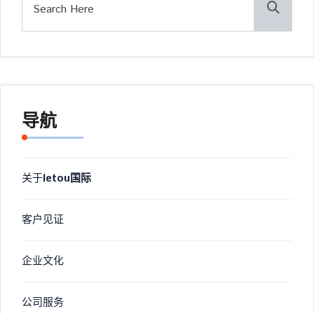
导航
关于
letou国际
客户见证
企业文化
公司服务