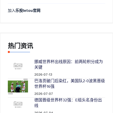
加入
乐投letou官网
热门资讯
挪威世界杯出线原因：前两轮积分成为
关键
2026-07-13
巴洛贡破门后染红，美国队2-0波黑晋级
世界杯16强
2026-07-07
德国晋级世界杯32强：E组头名身份出
线