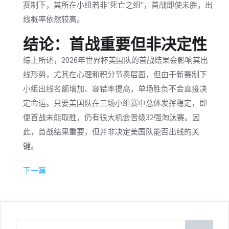
赛制下，其所在小组若非“死亡之组”，首战即使未胜，出
线概率依然较高。
结论：首战重要但非决定性
综上所述，2026年世界杯美国队的首战结果会影响其出
线形势，尤其在心理和积分节奏层面，但由于新赛制下
小组出线名额增加、容错率提高，单场胜负不会直接决
定命运。只要美国队在三场小组赛中总体发挥稳定，即
便首战未能取胜，仍有很大机会晋级32强淘汰赛。因
此，首战结果重要，但并非决定美国队能否出线的关
键。
下一篇