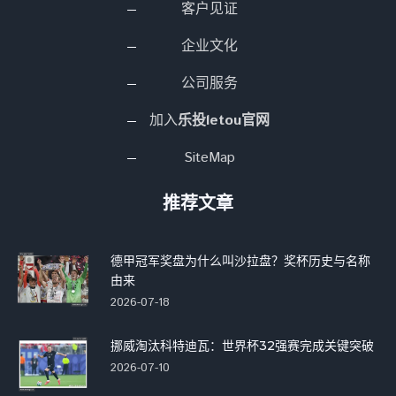
客户见证
企业文化
公司服务
加入
乐投letou官网
SiteMap
推荐文章
德甲冠军奖盘为什么叫沙拉盘？奖杯历史与名称
由来
2026-07-18
挪威淘汰科特迪瓦：世界杯32强赛完成关键突破
2026-07-10