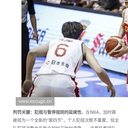
判罚关键：犯规与暂停规则的延续性
。在NBA，加时赛
被视为一个全新的“第四节”，个人犯规次数不重置，但全