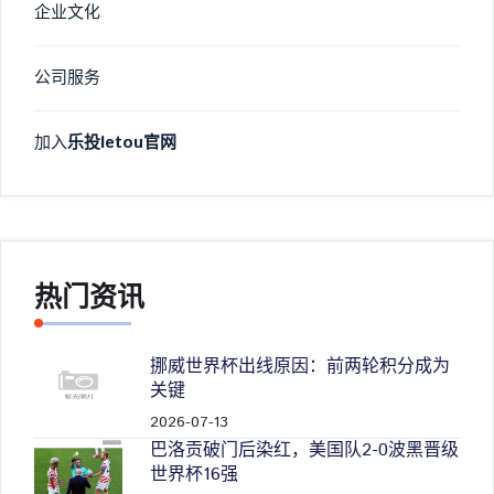
企业文化
公司服务
加入
乐投letou官网
热门资讯
挪威世界杯出线原因：前两轮积分成为
关键
2026-07-13
巴洛贡破门后染红，美国队2-0波黑晋级
世界杯16强