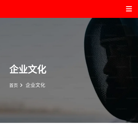
企业文化
企业文化
首页