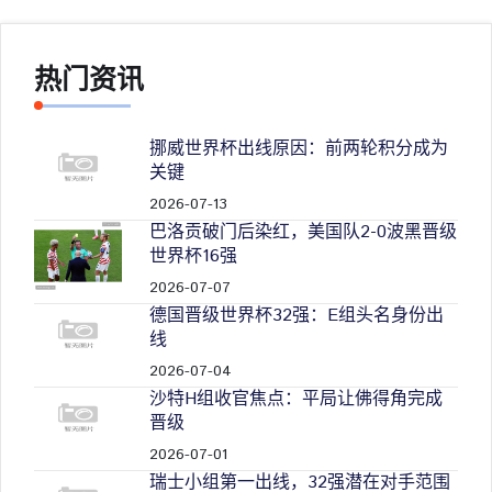
热门资讯
挪威世界杯出线原因：前两轮积分成为
关键
2026-07-13
巴洛贡破门后染红，美国队2-0波黑晋级
世界杯16强
2026-07-07
德国晋级世界杯32强：E组头名身份出
线
2026-07-04
沙特H组收官焦点：平局让佛得角完成
晋级
2026-07-01
瑞士小组第一出线，32强潜在对手范围