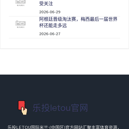
受关注
2026-06-29
阿根廷晋级淘汰赛，梅西最后一届世界
杯还能走多远
2026-06-27
乐投LETOU国际米兰·(中国区)官方网站汇聚丰富体育资源，