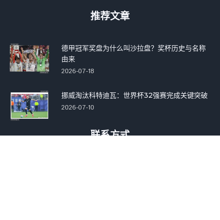
推荐文章
德甲冠军奖盘为什么叫沙拉盘？奖杯历史与名称
由来
2026-07-18
挪威淘汰科特迪瓦：世界杯32强赛完成关键突破
2026-07-10
联系方式
地址:
北京市石景山区双园路9号2号楼2层、3层、4层410-412
室
电话:
14663828677
邮箱:
mythological@163.com