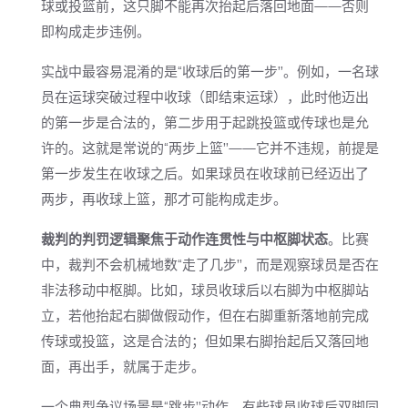
球或投篮前，这只脚不能再次抬起后落回地面——否则
即构成走步违例。
实战中最容易混淆的是“收球后的第一步”。例如，一名球
员在运球突破过程中收球（即结束运球），此时他迈出
的第一步是合法的，第二步用于起跳投篮或传球也是允
许的。这就是常说的“两步上篮”——它并不违规，前提是
第一步发生在收球之后。如果球员在收球前已经迈出了
两步，再收球上篮，那才可能构成走步。
裁判的判罚逻辑聚焦于动作连贯性与中枢脚状态
。比赛
中，裁判不会机械地数“走了几步”，而是观察球员是否在
非法移动中枢脚。比如，球员收球后以右脚为中枢脚站
立，若他抬起右脚做假动作，但在右脚重新落地前完成
传球或投篮，这是合法的；但如果右脚抬起后又落回地
面，再出手，就属于走步。
一个典型争议场景是“跳步”动作。有些球员收球后双脚同