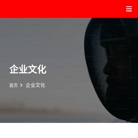
企业文化
企业文化
首页