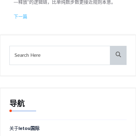
—释放”的逻辑链，比单纯数步数更接近规则本意。
下一篇
导航
关于
letou国际