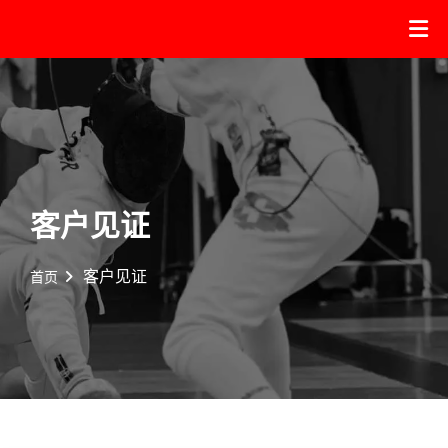
客户见证
客户见证
首页