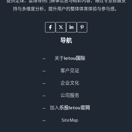
提供足球、篮球等热门赛事信息与精彩内容，通过专业数据支
持与多维度分析，提升用户的整体体育体验与参与感。
导航
关于
letou国际
客户见证
企业文化
公司服务
加入
乐投letou官网
SiteMap