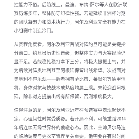
控能力不俗。后防线上，曼迪、布纳·萨尔等人在欧洲联
赛历练多年，整体防守纪律性强。若能延续非洲杯时期
的团队凝聚力和战术执行力，阿尔及利亚完全有能力在
小组赛中制造冷门。
从赛程角度看，阿尔及利亚首战对阵约旦可能是关键抢
分窗口。约旦虽历史性晋级，但整体实力与大赛经验仍
显不足。若能稳扎稳打拿下三分，将极大提振士气，并
为后续对阵奥地利甚至阿根廷保留出线希望。次战面对
奥地利不容乐观——后者拥有萨比策、莱默尔等德甲悍
将，身体对抗与技战术成熟度均属上乘。末轮迎战阿根
廷，除非对方提前出线有所保留，否则难度极大。
值得注意的是，阿尔及利亚近年在预选赛中表现起伏不
定，心理韧性时常受质疑。若开局不利，可能重蹈2014
年后连续无缘世界杯的覆辙心态。因此，主帅贝尔马迪
的临场调度与更衣室管理至关重要。他需要在有限时间