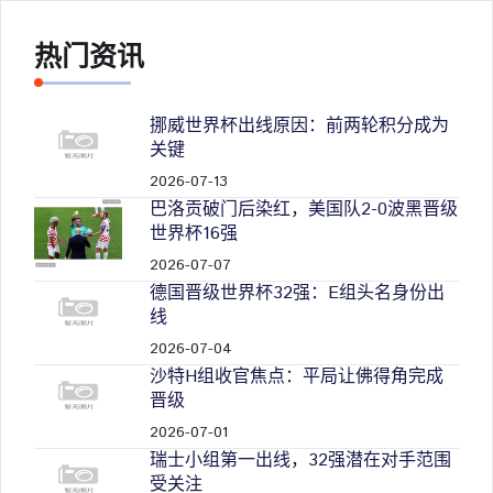
热门资讯
挪威世界杯出线原因：前两轮积分成为
关键
2026-07-13
巴洛贡破门后染红，美国队2-0波黑晋级
世界杯16强
2026-07-07
德国晋级世界杯32强：E组头名身份出
线
2026-07-04
沙特H组收官焦点：平局让佛得角完成
晋级
2026-07-01
瑞士小组第一出线，32强潜在对手范围
受关注